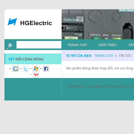
TRANG CHỦ
GIỚI THIỆU
SẢ
VỊ TRÍ CỦA BẠN:
TRANG CHỦ
TIN TỨC
KẾT
NỐI CỘNG ĐỒNG
Sản phẩm đang được thay đổi, xin vui lòng 
COPYRIGHT © 2026 BẢN QUYỀN THUỘC VỀ HG