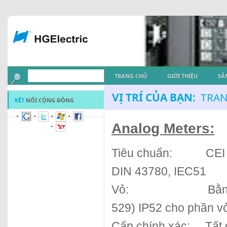
TRANG CHỦ
GIỚI THIỆU
SẢ
VỊ TRÍ CỦA BẠN:
TRAN
KẾT
NỐI CỘNG ĐỒNG
Analog Meters:
Tiêu chuẩn:
CEI
DIN 43780, IEC51
Vỏ:
Bằn
529) IP52 cho phần vỏ
Cấp chính xác:
Tất 